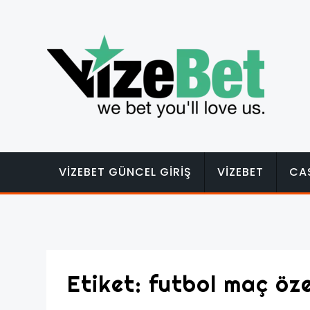
Skip
to
content
VIZEBET GÜNCEL GIRIŞ
VIZEBET
CA
Etiket:
futbol maç öze